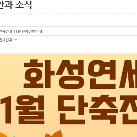
안과 소식
연세안과 11월 단축진료안내
연세안과^^