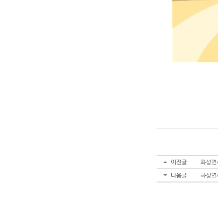
이전글
화성연
다음글
화성연