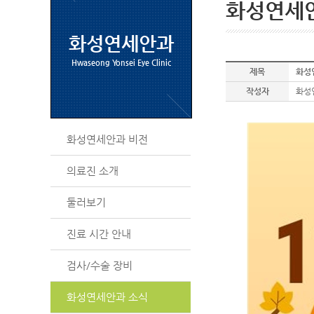
화성연세
화성연세안과
Hwaseong Yonsei Eye Clinic
제목
화성
작성자
화성
화성연세안과 비전
의료진 소개
둘러보기
진료 시간 안내
검사/수술 장비
화성연세안과 소식